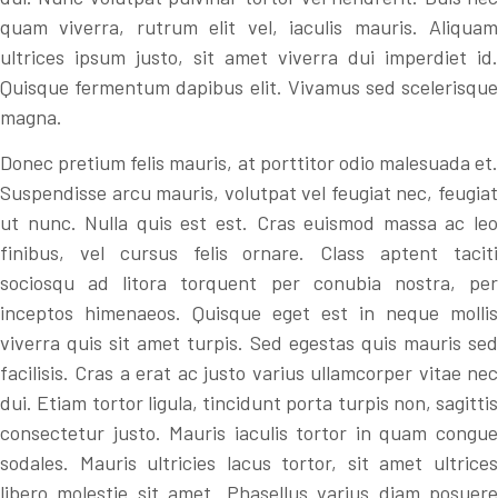
quam viverra, rutrum elit vel, iaculis mauris. Aliquam
ultrices ipsum justo, sit amet viverra dui imperdiet id.
Quisque fermentum dapibus elit. Vivamus sed scelerisque
magna.
Donec pretium felis mauris, at porttitor odio malesuada et.
Suspendisse arcu mauris, volutpat vel feugiat nec, feugiat
ut nunc. Nulla quis est est. Cras euismod massa ac leo
finibus, vel cursus felis ornare. Class aptent taciti
sociosqu ad litora torquent per conubia nostra, per
inceptos himenaeos. Quisque eget est in neque mollis
viverra quis sit amet turpis. Sed egestas quis mauris sed
facilisis. Cras a erat ac justo varius ullamcorper vitae nec
dui. Etiam tortor ligula, tincidunt porta turpis non, sagittis
consectetur justo. Mauris iaculis tortor in quam congue
sodales. Mauris ultricies lacus tortor, sit amet ultrices
libero molestie sit amet. Phasellus varius diam posuere