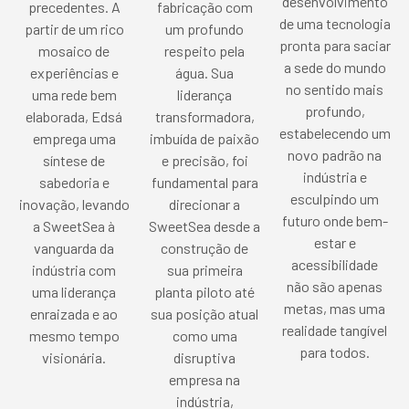
desenvolvimento
precedentes. A
fabricação com
de uma tecnologia
partir de um rico
um profundo
pronta para saciar
mosaico de
respeito pela
a sede do mundo
experiências e
água. Sua
no sentido mais
uma rede bem
liderança
profundo,
elaborada, Edsá
transformadora,
estabelecendo um
emprega uma
imbuída de paixão
novo padrão na
síntese de
e precisão, foi
indústria e
sabedoria e
fundamental para
esculpindo um
inovação, levando
direcionar a
futuro onde bem-
a SweetSea à
SweetSea desde a
estar e
vanguarda da
construção de
acessibilidade
indústria com
sua primeira
não são apenas
uma liderança
planta piloto até
metas, mas uma
enraizada e ao
sua posição atual
realidade tangível
mesmo tempo
como uma
para todos.
visionária.
disruptiva
empresa na
indústria,