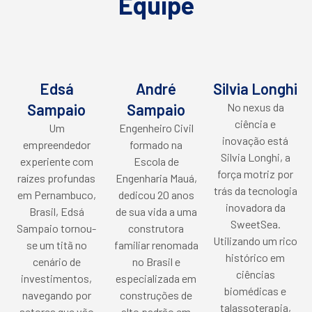
Equipe
Edsá
André
Silvia Longhi
Sampaio
Sampaio
No nexus da
ciência e
Um
Engenheiro Civil
inovação está
empreendedor
formado na
Silvia Longhi, a
experiente com
Escola de
força motriz por
raízes profundas
Engenharia Mauá,
trás da tecnologia
em Pernambuco,
dedicou 20 anos
inovadora da
Brasil, Edsá
de sua vida a uma
SweetSea.
Sampaio tornou-
construtora
Utilizando um rico
se um titã no
familiar renomada
histórico em
cenário de
no Brasil e
ciências
investimentos,
especializada em
biomédicas e
navegando por
construções de
talassoterapia,
setores que vão
alto padrão em