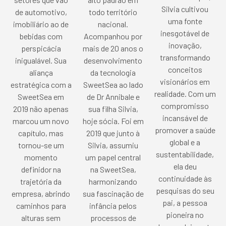
Silvia cultivou
de automotivo,
todo território
uma fonte
imobiliário ao de
nacional.
inesgotável de
bebidas com
Acompanhou por
inovação,
perspicácia
mais de 20 anos o
transformando
inigualável. Sua
desenvolvimento
conceitos
aliança
da tecnologia
visionários em
estratégica com a
SweetSea ao lado
realidade. Com um
SweetSea em
de Dr Annibale e
compromisso
2019 não apenas
sua filha Silvia,
incansável de
marcou um novo
hoje sócia. Foi em
promover a saúde
capítulo, mas
2019 que junto à
global e a
tornou-se um
Silvia, assumiu
sustentabilidade,
momento
um papel central
ela deu
definidor na
na SweetSea,
continuidade às
trajetória da
harmonizando
pesquisas do seu
empresa, abrindo
sua fascinação de
pai, a pessoa
caminhos para
infância pelos
pioneira no
alturas sem
processos de