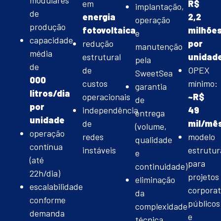
modulares
em
R$
implantação,
de
energia
2,2
operação
produção
fotovoltaica
milhõe
e
capacidade
redução
por
manutenção
média
estrutural
unidad
pela
de
de
OPEX
SweetSea
000
custos
mínimo:
garantia
litros/dia
operacionais
~R$
de
por
independência
49
entrega
unidade
de
mil/mê
(volume,
operação
redes
modelo
qualidade
contínua
instáveis
estrutu
e
(até
para
continuidade)
22h/dia)
projetos
eliminação
escalabilidade
corporat
da
conforme
públicos
complexidade
demanda
e
técnica