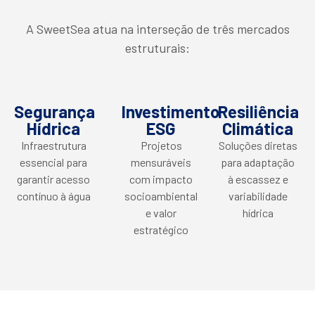
A SweetSea atua na interseção de três mercados
estruturais:
Segurança
Investimento
Resiliência
Hídrica
ESG
Climática
Infraestrutura
Projetos
Soluções diretas
essencial para
mensuráveis
para adaptação
garantir acesso
com impacto
à escassez e
contínuo à água
socioambiental
variabilidade
e valor
hídrica
estratégico