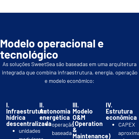
Modelo operacional e
tecnológico
As soluções SweetSea são baseadas em uma arquitetura
integrada que combina infraestrutura, energia, operação
e modelo econômico:
I.
II.
III.
IV.
Infraestrutura
Autonomia
Modelo
Estrutura
hídrica
energética
O&M
econômica
descentralizada
(Operation
operação
CAPEX
&
unidades
baseada
aproxim
Maintenance)