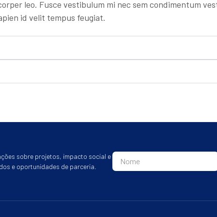
corper leo. Fusce vestibulum mi nec sem condimentum vesti
pien id velit tempus feugiat.
ções sobre projetos, impacto social e
dos e oportunidades de parceria.