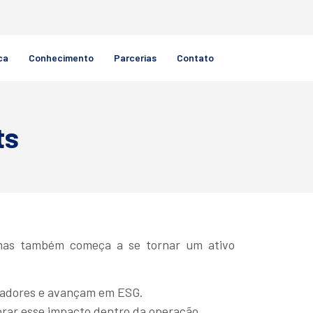
ca
Conhecimento
Parcerias
Contato
ts
 mas também começa a se tornar um ativo
adores e avançam em ESG.
brar esse impacto dentro da operação.