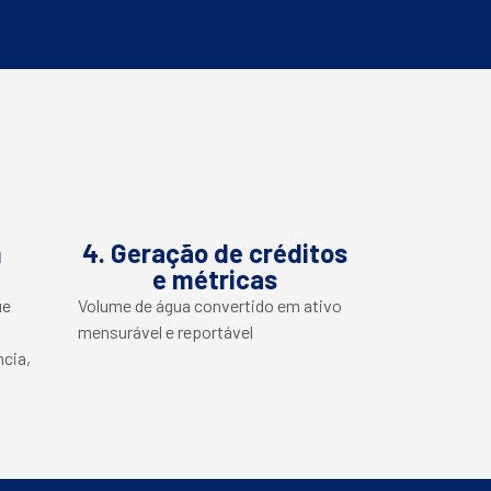
m
4. Geração de créditos
e métricas
ue
Volume de água convertido em ativo
mensurável e reportável
ncia,