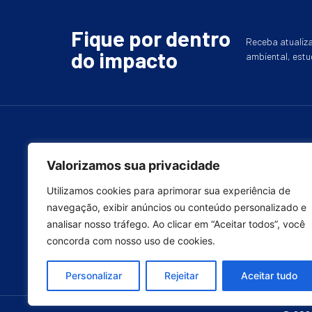
Fique por dentro
Receba atualiza
do impacto
ambiental, estu
Valorizamos sua privacidade
A crise hídrica exige soluções reais, colaboração e
impacto mensurável. A SweetSea está pronta para
Utilizamos cookies para aprimorar sua experiência de
construir projetos de água mineral potável que geram val
social, ambiental e estratégico.
navegação, exibir anúncios ou conteúdo personalizado e
analisar nosso tráfego. Ao clicar em “Aceitar todos”, você
concorda com nosso uso de cookies.
Personalizar
Rejeitar
Aceitar tudo