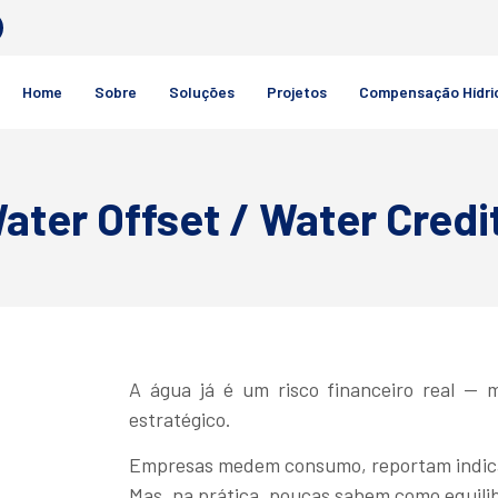
Home
Sobre
Soluções
Projetos
Compensação Hídri
ater Offset / Water Credi
A água já é um risco financeiro real —
estratégico.
Empresas medem consumo, reportam indic
Mas, na prática, poucas sabem como equili